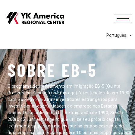
English
中文 (中国)
中文 (台灣)
Português
Español
SOBRE EB-5
O programa de investimento em imigração EB-5 (Quinta
Preferência Baseada no Emprego) foi estabelecido em 1990
com o objetivo de atrair investidores estrangeiros para
investir e criar oportunidades de emprego nos Estados
Unidos. De acordo com a Lei de Imigração de 1990, Seção
203(b)(5), um estrangeiro que utilize seu próprio capital
legalmente adquirido para investir no estabelecimento de
uma empresa comercial que gere 10 ou mais empregos pode