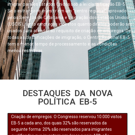
imigrar para os Estados Unidos sob a lei classificação EB-5.
Se o estrangeiro investir em um “centro regional” aprovado
pelos Serviços de Cidadania e Imigração dos Estados Unidos
(USCIS), tanto empregos indiretos quanto diretos poderão ser
usados ​​para atender ao requisito de criação de empregos. De
todas as classificações de imigração, o Centro Regional EB-5
tem o menor tempo de processamento e as condições
menos restritivas.
DESTAQUES DA NOVA
POLÍTICA EB-5
Criação de empregos: O Congresso reservou 10.000 vistos
EB-5 a cada ano, dos quais 32% são reservados da
seguinte forma: 20% são reservados para imigrantes