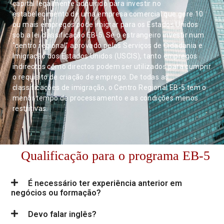
capital legalmente adquirido para investir no
estabelecimento de uma empresa comercial que gere 10
ou mais empregos pode imigrar para os Estados Unidos
sob a lei classificação EB-5. Se o estrangeiro investir num
“centro regional” aprovado pelos Serviços de Cidadania e
Imigração dos Estados Unidos (USCIS), tanto empregos
indirectos como directos podem ser utilizados para cumprir
o requisito de criação de emprego. De todas as
classificações de imigração, o Centro Regional EB-5 tem o
menor tempo de processamento e as condições menos
restritivas.
Qualificação para o programa EB-5
É necessário ter experiência anterior em
negócios ou formação?
Devo falar inglês?