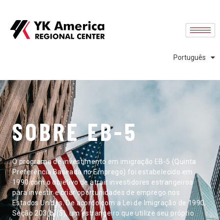
English
中文 (中国)
中文 (台灣)
Português
Español
SOBRE EB-5
O programa de investimento em imigração EB-5 (Quinta
Preferência Baseada no Emprego) foi estabelecido em
1990 com o objetivo de atrair investidores estrangeiros
para investir e criar oportunidades de emprego nos
Estados Unidos. De acordo com a Lei de Imigração de 1990,
Seção 203(b)(5), um estrangeiro que utilize seu próprio