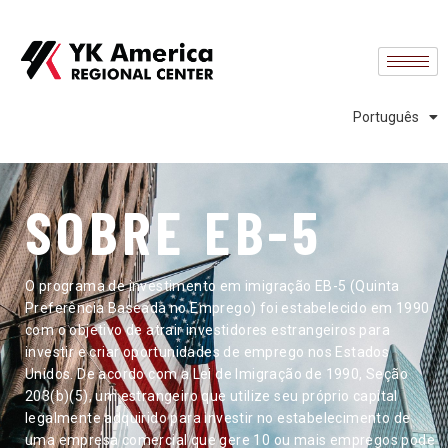
English
中文 (中国)
中文 (台灣)
Português
Español
SOBRE EB-5
O programa de investimento em imigração EB-5 (Quinta
Preferência Baseada no Emprego) foi estabelecido em 1990
com o objetivo de atrair investidores estrangeiros para
investir e criar oportunidades de emprego nos Estados
Unidos. De acordo com a Lei de Imigração de 1990, Seção
203(b)(5), um estrangeiro que utilize seu próprio capital
legalmente adquirido para investir no estabelecimento de
uma empresa comercial que gere 10 ou mais empregos pode