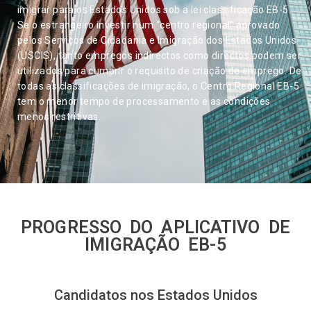
imigrar para os Estados Unidos sob a lei classificação EB-5.
Se o estrangeiro investir num “centro regional” aprovado
pelos Serviços de Cidadania e Imigração dos Estados Unidos
(USCIS), tanto empregos indirectos como directos podem ser
utilizados para cumprir o requisito de criação de emprego. De
todas as classificações de imigração, o Centro Regional EB-5
tem o menor tempo de processamento e as condições
menos restritivas.
PROGRESSO DO APLICATIVO DE
IMIGRAÇÃO EB-5
Candidatos nos Estados Unidos