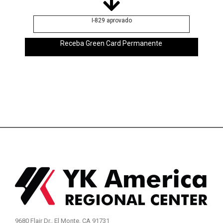
I-829 aprovado
Receba Green Card Permanente
9680 Flair Dr., El Monte, CA 91731