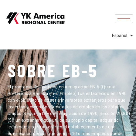
English
中文 (中国)
中文 (台灣)
Español
Português
SOBRE EB-5
El programa de inversión en inmigración EB-5 (Quinta
Preferencia Basada en el Empleo) fue establecido en 1990
con el objetivo de atraer a inversores extranjeros para que
inviertan y creen oportunidades de empleo en los Estados
Unidos. Según la Ley de Inmigración de 1990, Sección 203(b)
(5), un extranjero que utilice su propio capital adquirido
legalmente para invertir en el establecimiento de una
empresa comercial que genere 10 o más empleos puede