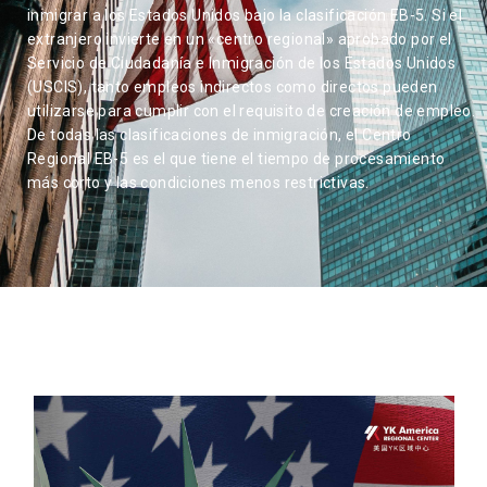
inmigrar a los Estados Unidos bajo la clasificación EB-5. Si el
extranjero invierte en un «centro regional» aprobado por el
Servicio de Ciudadanía e Inmigración de los Estados Unidos
(USCIS), tanto empleos indirectos como directos pueden
utilizarse para cumplir con el requisito de creación de empleo.
De todas las clasificaciones de inmigración, el Centro
Regional EB-5 es el que tiene el tiempo de procesamiento
más corto y las condiciones menos restrictivas.