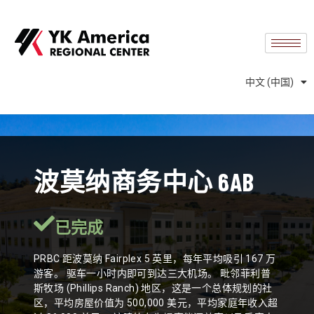
English
中文 (台灣)
Español
中文 (中国)
Português
波莫纳商务中心 6AB
已完成
PRBC 距波莫纳 Fairplex 5 英里，每年平均吸引 167 万
游客。 驱车一小时内即可到达三大机场。 毗邻菲利普
斯牧场 (Phillips Ranch) 地区，这是一个总体规划的社
区，平均房屋价值为 500,000 美元，平均家庭年收入超