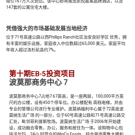
吸引167万人次到访。该中心即将推出凯悦嘉寓品牌酒店，以及
147套的公寓住宅大楼。
凭借强大的市场基础发展当地经济
位于71号高速公路以西Phillips Ranch社区治安良好学区 优秀，拥
有丰富的娱乐设施，家庭收入中位数超过65,000 美元。家庭平均
年收入超过洛杉矶县约7%。
第十期EB-5投资项目
波莫那商务中心 7
波莫那商务中心7占地7.67英亩，是一座两层，100,000平方英
尺的办公楼，设有450个停车位。办公楼配有 高档电梯，并由
专业的管理公司进行专业维护。波莫纳福利中心属于72英亩波
莫纳生活广场 的一部分，位于60号高速公路和71号高速公路交
汇处，毗邻菲利普斯牧场。波莫纳生活广场 于2006年开始建
设，成功融合零售，办公，服务和居住为一体。该购物中心包
括沃尔玛，24小 时营业的WinCo Foods，综合用途零售大楼和