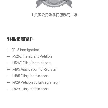
由美國公民及移民服務局批准
移民相關資料
EB-5 Immigration
I-526E Immigrant Petition
I-526E Filing Instructions
I-485 Application to Register
I-485 Filing Instructions
I-829 Petition by Entrepreneur
I-829 Filing Instructions