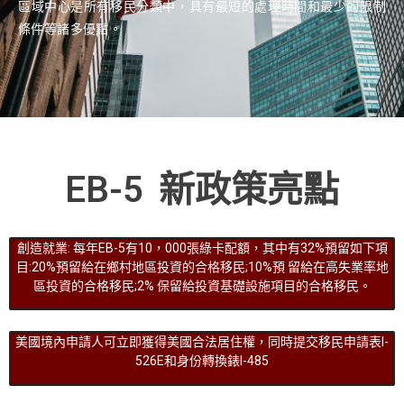
區域中心是所有移民分類中，具有最短的處理時間和最少的限制
條件等諸多優點。
EB-5 新政策亮點
創造就業: 每年EB-5有10，000張綠卡配額，其中有32%預留如下項
目:20%預留給在鄉村地區投資的合格移民;10%預 留給在高失業率地
區投資的合格移民;2% 保留給投資基礎設施項目的合格移民。
美國境內申請人可立即獲得美國合法居住權，同時提交移民申請表I-
526E和身份轉換錶I-485