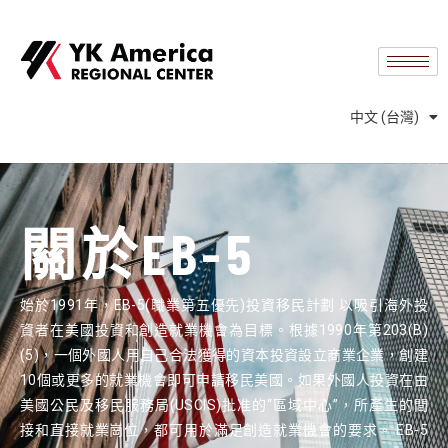
English
中文 (中国)
Español
中文 (台灣)
Português
關於EB-5
始於1991年，EB-5(職業第五優先)投資移民計劃 以吸引海外投
資者在美國投資和創造就業機會為目標。根據1990年第203(B)
(5)，一個外國人用自己合法獲得的資本投資設立商業企業，創建
10個或更多的就業機會即可申請移民美國。如果外國人投資在由
美國公民及移民服務局(USCIS)批准的“區域中心”，所產生的間
接和直接就業崗位，都可用於滿足創造就業機會的要求。 EB-5