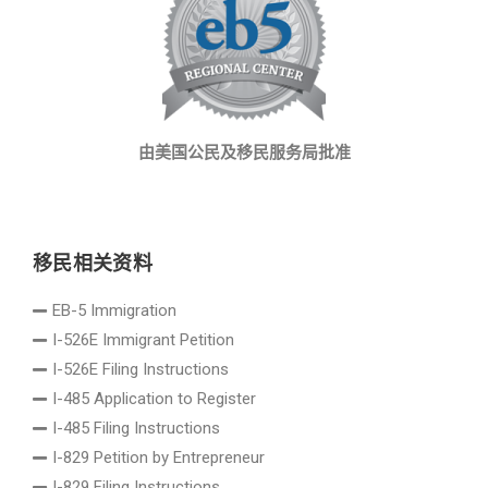
由美国公民及移民服务局批准
移民相关资料
EB-5 Immigration
I-526E Immigrant Petition
I-526E Filing Instructions
I-485 Application to Register
I-485 Filing Instructions
I-829 Petition by Entrepreneur
I-829 Filing Instructions