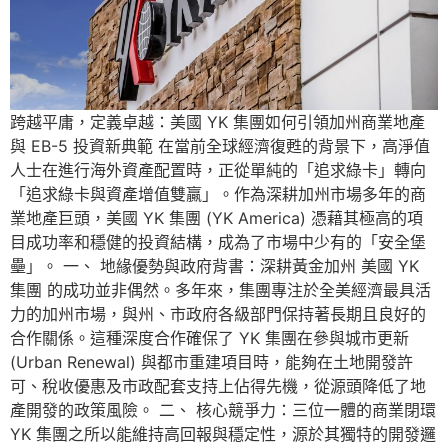
跨越平庸，定義卓越：美國 YK 集團如何引領加州商業地產
與 EB-5 投資新典範 在當前全球經濟復甦的背景下，高淨值
人士在進行海外資產配置時，正從單純的「追求綠卡」轉向
「追求綠卡與資產增值雙贏」。作為深耕加州市場多年的商
業地產巨頭，美國 YK 集團 (YK America) 憑藉其極高的項
目成功率和穩健的投資結構，成為了市場中少有的「安全堡
壘」。 一、 地緣優勢與政府背書：深耕黃金加州 美國 YK
集團 的成功並非偶然。多年來，集團專注於全美經濟最具活
力的加州市場，與州、市政府各級部門保持著長期且良好的
合作關係。這種深度合作確保了 YK 集團在參與城市更新
(Urban Renewal) 與都市重建項目時，能夠在土地開發許
可、稅收優惠及市政配套支持上佔得先機，從源頭降低了地
產開發的政策風險。 二、 核心競爭力：三位一體的商業閉環
YK 集團之所以能維持高回報與穩定性，源於其獨特的開發邏