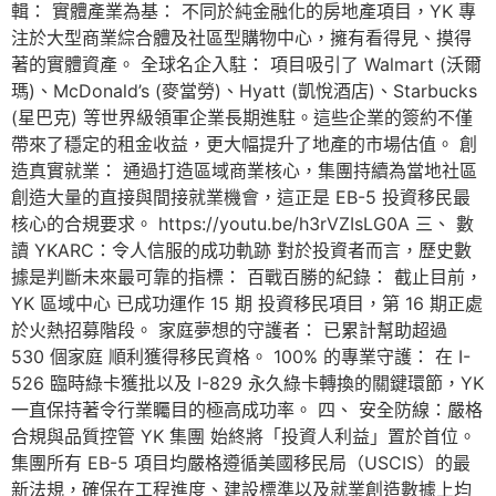
輯： 實體產業為基： 不同於純金融化的房地產項目，YK 專
注於大型商業綜合體及社區型購物中心，擁有看得見、摸得
著的實體資產。 全球名企入駐： 項目吸引了 Walmart (沃爾
瑪)、McDonald’s (麥當勞)、Hyatt (凱悅酒店)、Starbucks
(星巴克) 等世界級領軍企業長期進駐。這些企業的簽約不僅
帶來了穩定的租金收益，更大幅提升了地產的市場估值。 創
造真實就業： 通過打造區域商業核心，集團持續為當地社區
創造大量的直接與間接就業機會，這正是 EB-5 投資移民最
核心的合規要求。 https://youtu.be/h3rVZIsLG0A 三、 數
讀 YKARC：令人信服的成功軌跡 對於投資者而言，歷史數
據是判斷未來最可靠的指標： 百戰百勝的紀錄： 截止目前，
YK 區域中心 已成功運作 15 期 投資移民項目，第 16 期正處
於火熱招募階段。 家庭夢想的守護者： 已累計幫助超過
530 個家庭 順利獲得移民資格。 100% 的專業守護： 在 I-
526 臨時綠卡獲批以及 I-829 永久綠卡轉換的關鍵環節，YK
一直保持著令行業矚目的極高成功率。 四、 安全防線：嚴格
合規與品質控管 YK 集團 始終將「投資人利益」置於首位。
集團所有 EB-5 項目均嚴格遵循美國移民局（USCIS）的最
新法規，確保在工程進度、建設標準以及就業創造數據上均